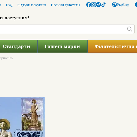
Укр
Eng
я
FAQ
Відгуки покупців
Новини філателії
ня доступним!
Стандарти
Гашені марки
Філателістична 
ернопіль