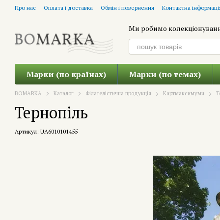
Перейти до основного контенту
Про нас
Оплата і доставка
Обмін і повернення
Контактна інформаці
Ми робимо колекціонуван
Марки (по країнах)
Марки (по темах)
BOMARKA
Каталог
Філателістична продукція
Картмаксимуми
Т
Тернопіль
Артикул: UA6010101455