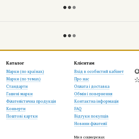
Каталог
Клієнтам
Марки (по країнах)
Вхід в особистий кабінет
Марки (по темах)
Про нас
Стандарти
Оплата і доставка
Гашені марки
Обмін і повернення
Філателістична продукція
Контактна інформація
Конверти
FAQ
Поштові картки
Відгуки покупців
Новини філателії
Ми в соцмережах