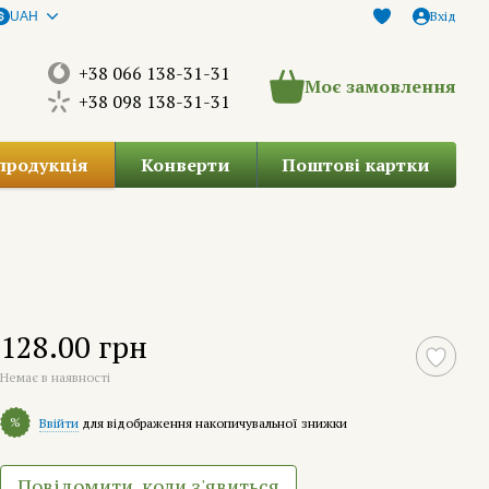
Вхід
UAH
+38 066 138-31-31
Моє замовлення
+38 098 138-31-31
продукція
Конверти
Поштові картки
128.00 грн
Немає в наявності
%
Ввійти
для відображення накопичувальної знижки
Повідомити, коли з'явиться