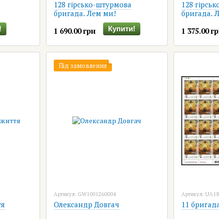
128 гірсько-штурмова
128 гірсь
бригада. Лем ми!
бригада. 
!
Купити!
1 690.00 грн
1 375.00 г
Під замовлення
Артикул: GW1001260004
Артикул: UA1
тя
Олександр Довгач
11 бригада