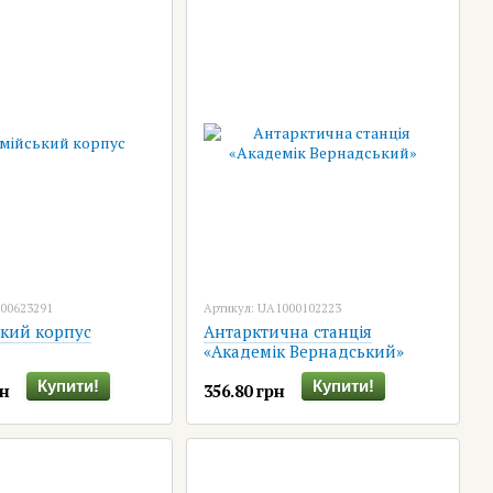
800623291
Артикул: UA1000102223
ький корпус
Антарктична станція
«Академік Вернадський»
Купити!
Купити!
рн
356.80 грн