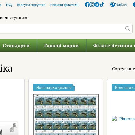
Укр
Eng
я
FAQ
Відгуки покупців
Новини філателії
ня доступним!
Стандарти
Гашені марки
Філателістична 
іка
Сортуванн
Нові надходження
Нові надх