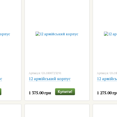
Артикул: UA1800723291
Артикул: UA1
с
12 армійський корпус
12 армійс
Купити!
1 375.00 грн
1 275.00 г