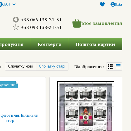
Вхід
UAH
+38 066 138-31-31
Моє замовлення
+38 098 138-31-31
продукція
Конверти
Поштові картки
я:
Відображення:
Спочатку нові
Спочатку старі
одження