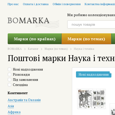
Перейти до основного контенту
Про нас
Оплата і доставка
Обмін і повернення
Контактна інформаці
Ми робимо колекціонуван
Марки (по країнах)
Марки (по темах)
BOMARKA
Каталог
Марки (по темах)
Наука і техніка
Поштові марки Наука і техн
Нові надходження
Різновиди
Нові надходження
Під замовлення
Спецціна
Континент
Австралія та Океанія
Азія
Африка