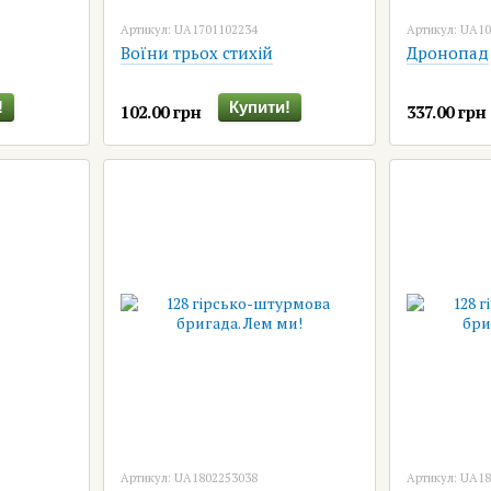
Артикул: UA1701102234
Артикул: UA1
Воїни трьох стихій
Дронопад
!
Купити!
102.00 грн
337.00 грн
Артикул: UA1802253038
Артикул: UA1