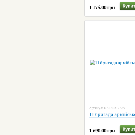
Купит
1 175.00 грн
Артикул: UA1802123291
11 бригада армійсько
Купит
1 690.00 грн