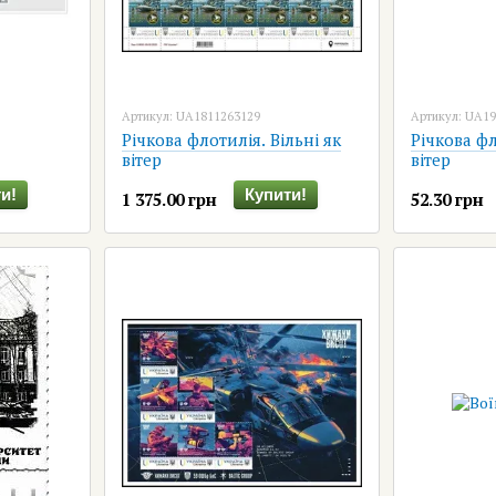
Артикул: UA1811263129
Артикул: UA1
Річкова флотилія. Вільні як
Річкова фл
вітер
вітер
и!
Купити!
1 375.00 грн
52.30 грн