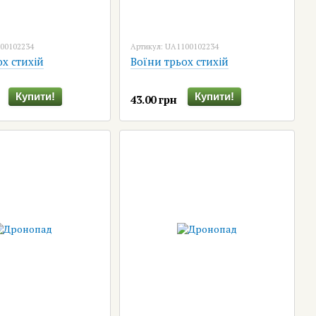
000102234
Артикул: UA1100102234
ох стихій
Воїни трьох стихій
Купити!
Купити!
43.00 грн