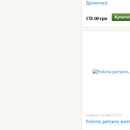
Дронопад
Купити
135.00 грн
Артикул: UA1802723291
Роботи рятують жит