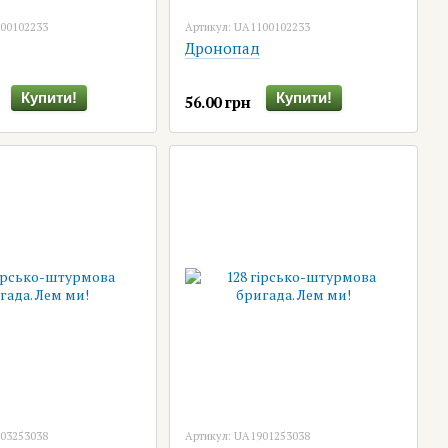
000102233
Артикул: UA1100102233
Дронопад
Купити!
Купити!
56.00 грн
803253038
Артикул: UA1901253038