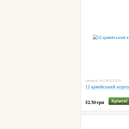
Артикул: UA1952223291
12 армійський корпу
Купити!
52.30 грн