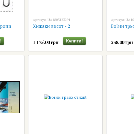
Артикул: UA1803123291
Артикул: UA1
орони
Хижаки висот - 2
Воїни трь
!
Купити!
1 175.00 грн
238.00 грн