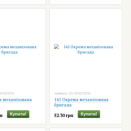
801023291
Артикул: UA1954223291
а механізована
141 Окрема механізована
бригада
Купити!
Купити!
рн
52.30 грн