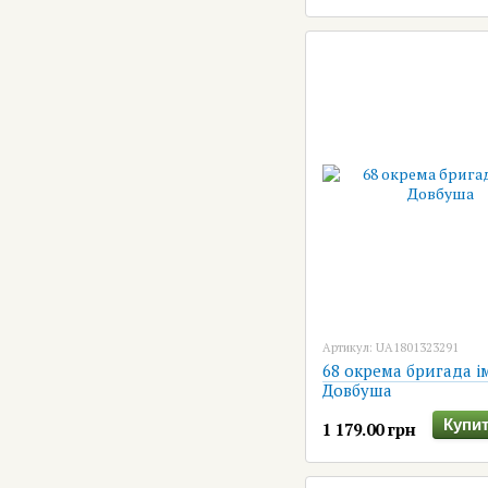
Артикул: UA1801323291
68 окрема бригада і
Довбуша
Купит
1 179.00 грн