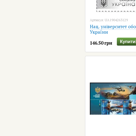
Артикул: UA1904263129
Нац. університет об
України
Купити
146.50 грн