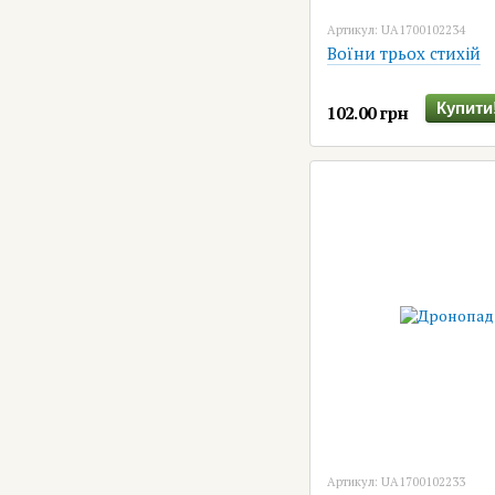
Артикул: UA1700102234
Воїни трьох стихій
Купити
102.00 грн
Артикул: UA1700102233