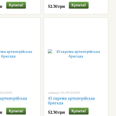
Купити!
Купити!
рн
52.30 грн
801623291
Артикул: UA1957223291
 артилерійська
43 окрема артилерійська
бригада
Купити!
Купити!
рн
52.30 грн