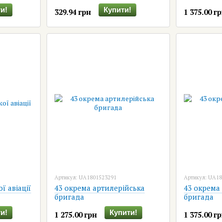
и!
Купити!
329.94 грн
1 375.00 г
Артикул: UA1801523291
Артикул: UA1
ї авіації
43 окрема артилерійська
43 окрема
бригада
бригада
и!
Купити!
1 275.00 грн
1 375.00 г