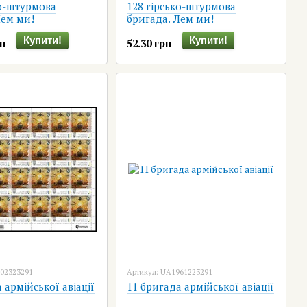
ко-штурмова
128 гірсько-штурмова
Лем ми!
бригада. Лем ми!
Купити!
Купити!
рн
52.30 грн
802323291
Артикул: UA1961223291
 армійської авіації
11 бригада армійської авіації