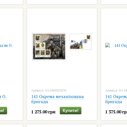
Артикул: UA1800923291
Артикул: UA1
м О.
141 Окрема механізована
141 Окрем
бригада
бригада
и!
Купити!
1 275.00 грн
1 375.00 г