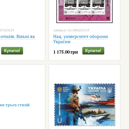
907263129
Артикул: UA1806263129
отилія. Вільні як
Нац. університет оборони
України
Купити!
Купити!
1 175.00 грн