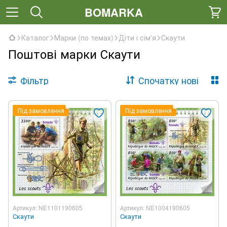
BOMARKA
Каталог
Марки (по темах)
Діти і сім'я
Скаути
Поштові марки Скаути
Фільтр
Спочатку нові
Під замовлення
Під замовлення
Артикул: NE1101190605
Артикул: NE1004190605
Скаути
Скаути