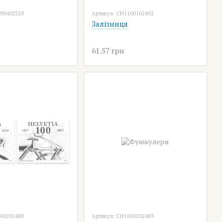
100402520
Артикул: CH1100102492
Залізниця
61.57 грн
100202480
Артикул: CH1000202483