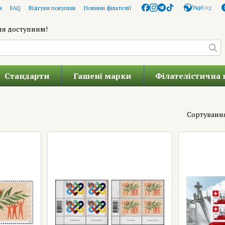
Укр
Eng
я
FAQ
Відгуки покупців
Новини філателії
ня доступним!
Стандарти
Гашені марки
Філателістична 
Сортуванн