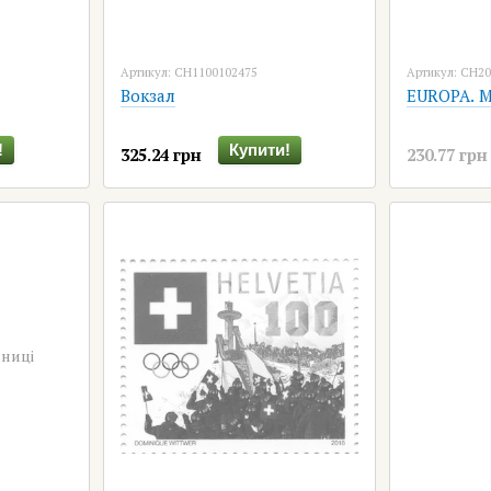
Артикул: CH1100102475
Артикул: CH2
Вокзал
EUROPA. 
!
Купити!
325.24 грн
230.77 грн