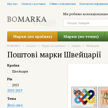
Перейти до основного контенту
Про нас
Оплата і доставка
Обмін і повернення
Контактна інформаці
Ми робимо колекціонуван
Марки (по країнах)
Марки (по темах)
BOMARKA
Каталог
Марки (по країнах)
Європа
Швейцарія
Поштові марки Швейцарії
Країна
Швейцарія
Рік
2023
2010-2019
Тема
Діти і сім'я