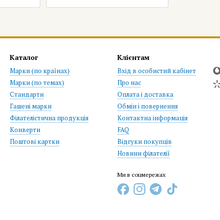
Каталог
Клієнтам
Марки (по країнах)
Вхід в особистий кабінет
Марки (по темах)
Про нас
Стандарти
Оплата і доставка
Гашені марки
Обмін і повернення
Філателістична продукція
Контактна інформація
Конверти
FAQ
Поштові картки
Відгуки покупців
Новини філателії
Ми в соцмережах