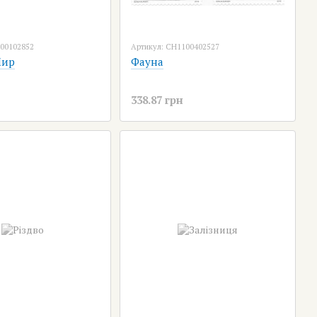
000102852
Артикул: CH1100402527
Мир
Фауна
338.87 грн