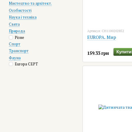
Мистецтво та архітект.
Особистості
Наука і техніка
Свята
Природа
Артикул: CH1100202852
EUROPA. Мир
Різне
Спорт
Транспорт
Купити
159.33 грн
Фауна
Europa CEPT