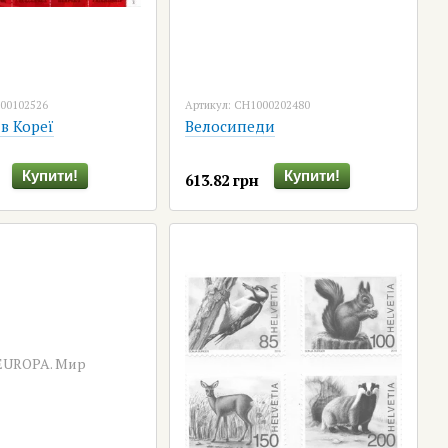
000102526
Артикул: CH1000202480
 в Кореї
Велосипеди
Купити!
Купити!
613.82 грн