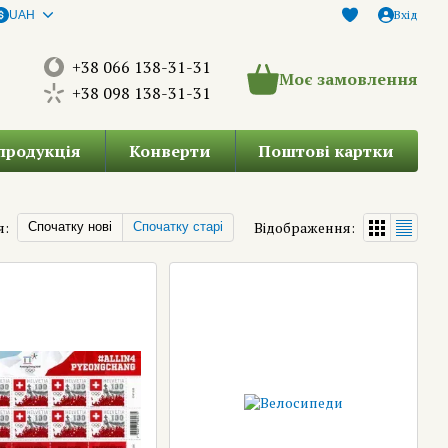
Вхід
UAH
+38 066 138-31-31
Моє замовлення
+38 098 138-31-31
продукція
Конверти
Поштові картки
я:
Відображення:
Спочатку нові
Спочатку старі