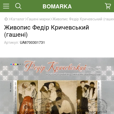
BOMARKA
Каталог
Гашені марки
Живопис Федір Кричевський (гашен
Живопис Федір Кричевський
(гашені)
Артикул:
UA8700301731