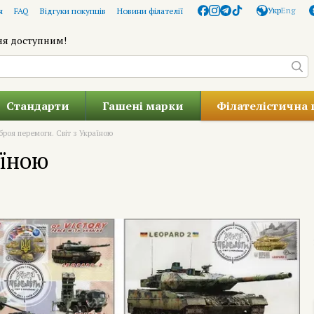
Укр
Eng
я
FAQ
Відгуки покупців
Новини філателії
ня доступним!
Стандарти
Гашені марки
Філателістична 
броя перемоги. Світ з Україною
аїною