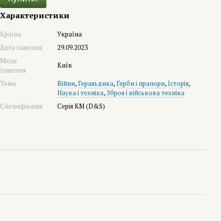
Характеристики
Країна
Україна
Дата гашення
29.09.2023
Місце
Київ
гашення
Тема
Війни
,
Геральдика
,
Герби і прапори
,
Історія
,
Наука і техніка
,
Зброя і військова техніка
Специфікація
Серія КМ (D&S)