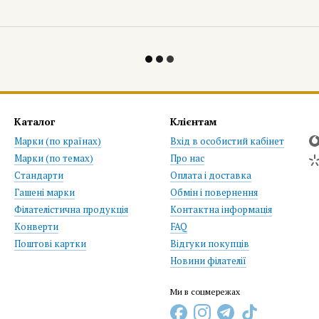
Каталог
Клієнтам
Марки (по країнах)
Вхід в особистий кабінет
Марки (по темах)
Про нас
Стандарти
Оплата і доставка
Гашені марки
Обмін і повернення
Філателістична продукція
Контактна інформація
Конверти
FAQ
Поштові картки
Відгуки покупців
Новини філателії
Ми в соцмережах