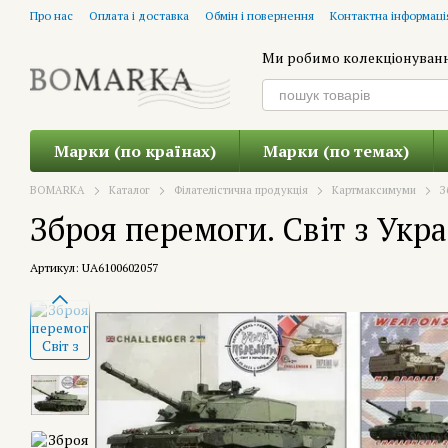
Перейти до основного контенту
Про нас
Оплата і доставка
Обмін і повернення
Контактна інформаці
Ми робимо колекціонуван
Марки (по країнах)
Марки (по темах)
BOMARKA
Каталог
Філателістична продукція
Картмаксимуми
З
Зброя перемоги. Світ з Укр
Артикул: UA6100602057