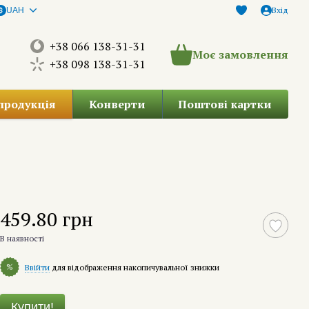
Вхід
UAH
+38 066 138-31-31
Моє замовлення
+38 098 138-31-31
продукція
Конверти
Поштові картки
459.80 грн
В наявності
%
Ввійти
для відображення накопичувальної знижки
Купити!