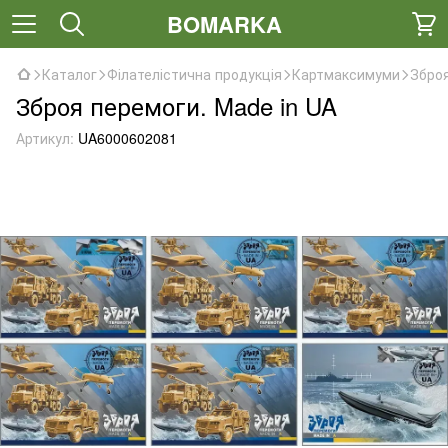
BOMARKA
Каталог
Філателістична продукція
Картмаксимуми
Зброя
Зброя перемоги. Made in UA
Артикул:
UA6000602081