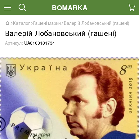
BOMARKA
Каталог
Гашені марки
Валерій Лобановський (гашені)
Валерій Лобановський (гашені)
Артикул:
UA8100101734