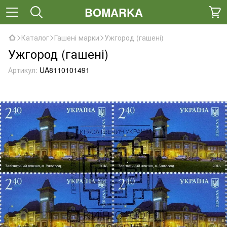
BOMARKA
Каталог
Гашені марки
Ужгород (гашені)
Ужгород (гашені)
Артикул:
UA8110101491