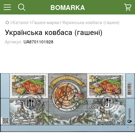
BOMARKA
Каталог
Гашені марки
Українська ковбаса (гашені)
Українська ковбаса (гашені)
Артикул:
UA8701101928