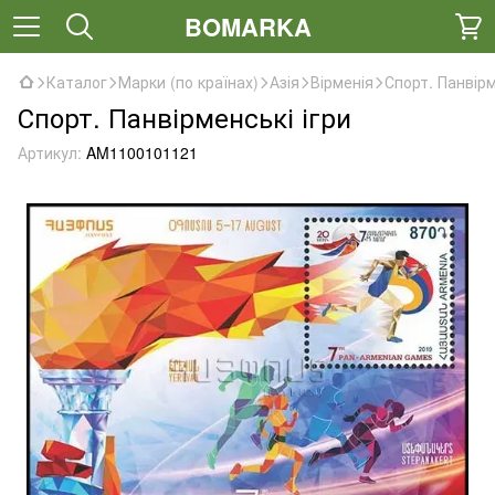
BOMARKA
Каталог
Марки (по країнах)
Азія
Вірменія
Спорт. Панвірм
Спорт. Панвірменські ігри
Артикул:
AM1100101121