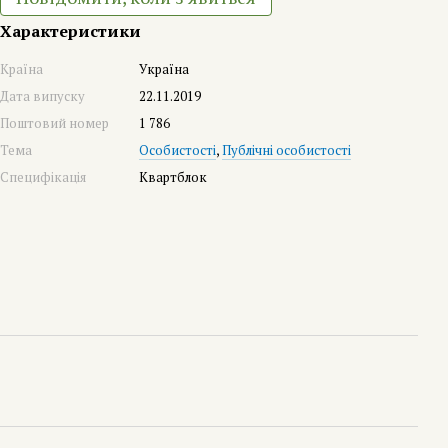
Характеристики
Країна
Україна
Дата випуску
22.11.2019
Поштовий номер
1 786
Тема
Особистості
,
Публічні особистості
Специфікація
Квартблок