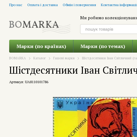
Перейти до основного контенту
Про нас
Оплата і доставка
Обмін і повернення
Контактна інформаці
Ми робимо колекціонуван
Марки (по країнах)
Марки (по темах)
BOMARKA
Каталог
Гашені марки
Шістдесятники Іван Світличний (г
Шістдесятники Іван Світлич
Артикул: UA8110101786