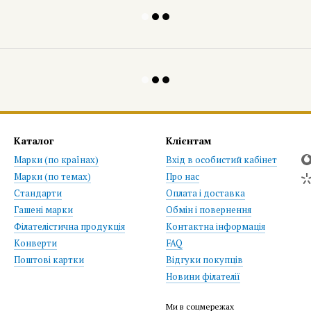
Каталог
Клієнтам
Марки (по країнах)
Вхід в особистий кабінет
Марки (по темах)
Про нас
Стандарти
Оплата і доставка
Гашені марки
Обмін і повернення
Філателістична продукція
Контактна інформація
Конверти
FAQ
Поштові картки
Відгуки покупців
Новини філателії
Ми в соцмережах