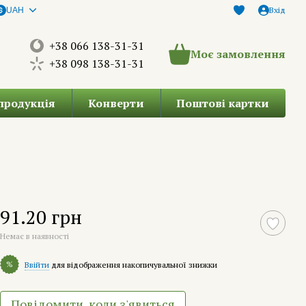
Вхід
UAH
+38 066 138-31-31
Моє замовлення
+38 098 138-31-31
продукція
Конверти
Поштові картки
91.20 грн
Немає в наявності
%
Ввійти
для відображення накопичувальної знижки
Повідомити, коли з'явиться