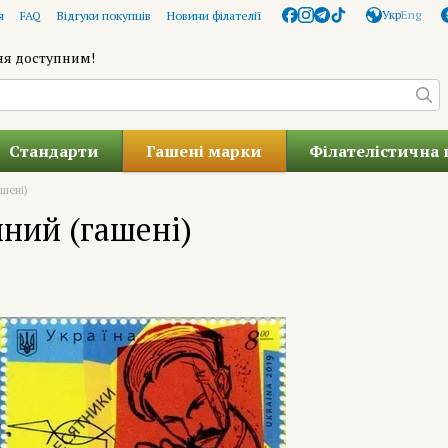
Укр
Eng
я
FAQ
Відгуки покупців
Новини філателії
ня доступним!
Стандарти
Гашені марки
Філателістична 
ашені)
ний (гашені)