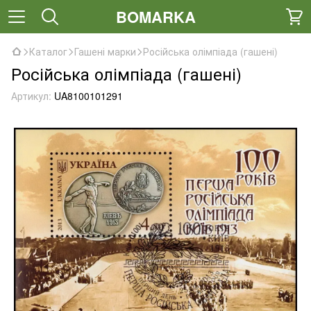
BOMARKA
Каталог
Гашені марки
Російська олімпіада (гашені)
Російська олімпіада (гашені)
Артикул:
UA8100101291