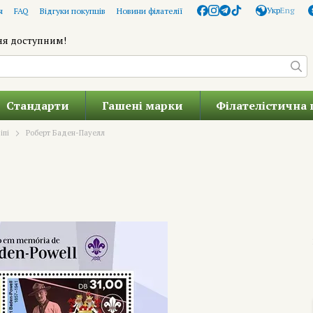
Укр
Eng
я
FAQ
Відгуки покупців
Новини філателії
ня доступним!
Стандарти
Гашені марки
Філателістична 
іпі
Роберт Баден-Пауелл