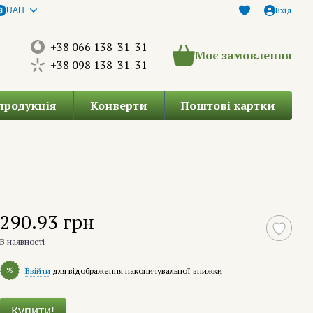
Вхід
UAH
+38 066 138-31-31
Моє замовлення
+38 098 138-31-31
продукція
Конверти
Поштові картки
290.93 грн
В наявності
%
Ввійти
для відображення накопичувальної знижки
Купити!