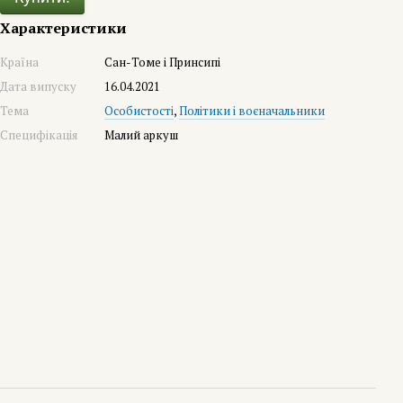
Характеристики
Країна
Сан-Томе і Принсипі
Дата випуску
16.04.2021
Тема
Особистості
,
Політики і воєначальники
Специфікація
Малий аркуш