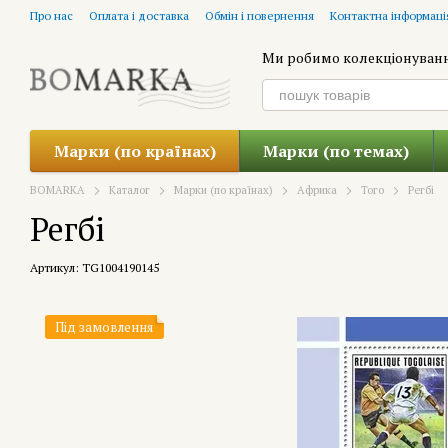
Перейти до основного контенту
Про нас
Оплата і доставка
Обмін і повернення
Контактна інформаці
Ми робимо колекціонуван
Марки (по країнах)
Марки (по темах)
BOMARKA
Каталог
Марки (по країнах)
Африка
Того
Регбі
Регбі
Артикул: TG1004190145
Під замовлення