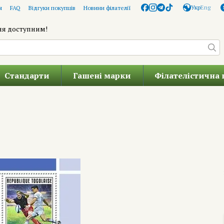
Укр
Eng
я
FAQ
Відгуки покупців
Новини філателії
ня доступним!
Стандарти
Гашені марки
Філателістична 