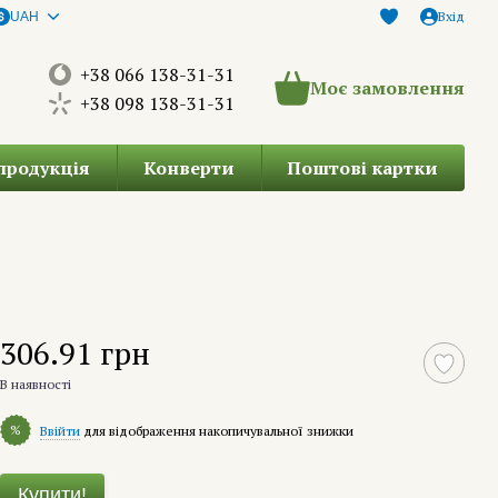
Вхід
UAH
+38 066 138-31-31
Моє замовлення
+38 098 138-31-31
продукція
Конверти
Поштові картки
306.91 грн
В наявності
%
Ввійти
для відображення накопичувальної знижки
Купити!