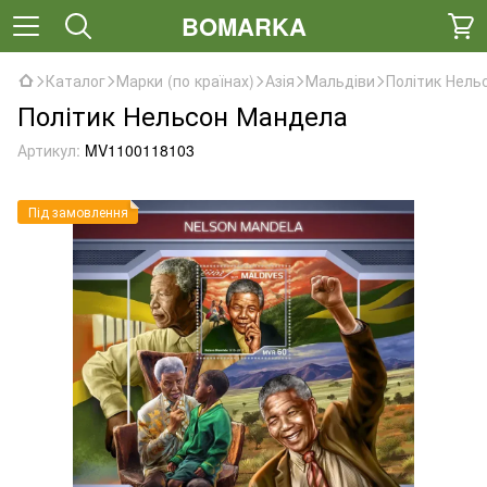
BOMARKA
Каталог
Марки (по країнах)
Азія
Мальдіви
Політик Нель
Політик Нельсон Мандела
Артикул:
MV1100118103
Під замовлення