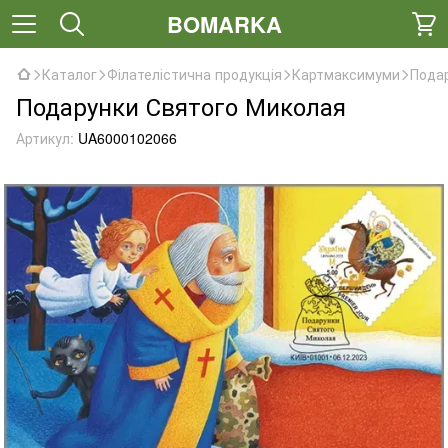
BOMARKA
Каталог
Філателістична продукція
Картмаксимуми
Пода
Подарунки Святого Миколая
Артикул:
UA6000102066