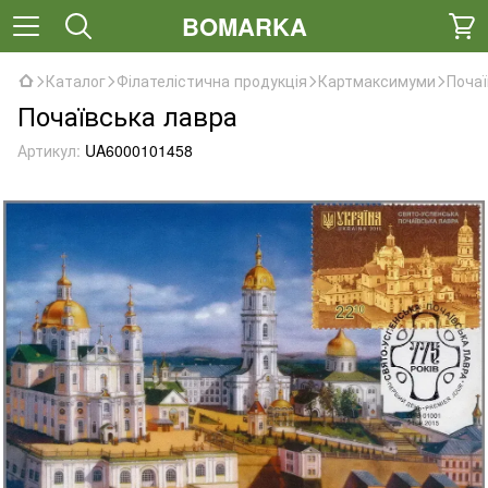
BOMARKA
Каталог
Філателістична продукція
Картмаксимуми
Почаї
Почаївська лавра
Артикул:
UA6000101458