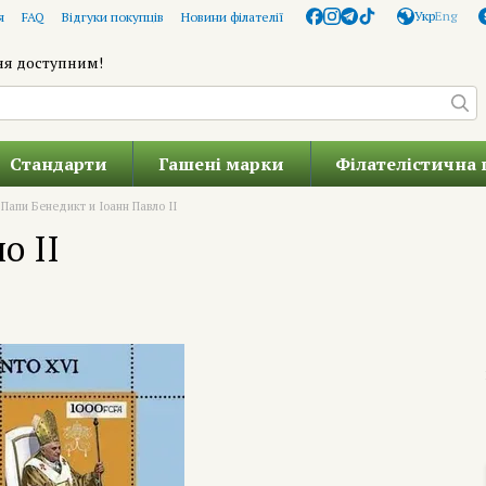
Укр
Eng
я
FAQ
Відгуки покупців
Новини філателії
ня доступним!
Стандарти
Гашені марки
Філателістична 
Папи Бенедикт и Іоанн Павло II
о II