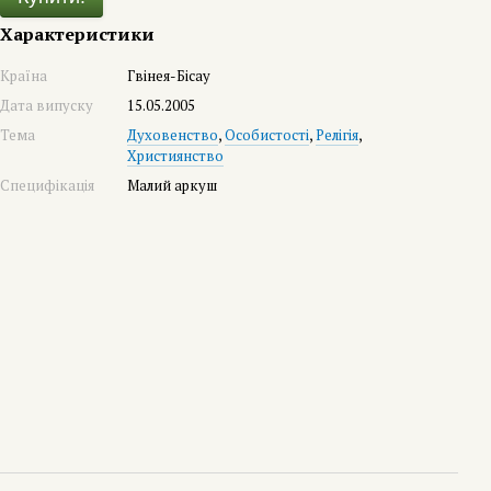
Характеристики
Країна
Гвінея-Бісау
Дата випуску
15.05.2005
Тема
Духовенство
,
Особистості
,
Релігія
,
Християнство
Специфікація
Малий аркуш