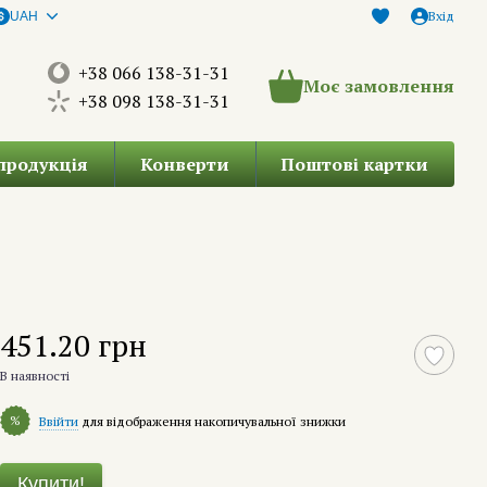
Вхід
UAH
+38 066 138-31-31
Моє замовлення
+38 098 138-31-31
продукція
Конверти
Поштові картки
451.20 грн
В наявності
%
Ввійти
для відображення накопичувальної знижки
Купити!