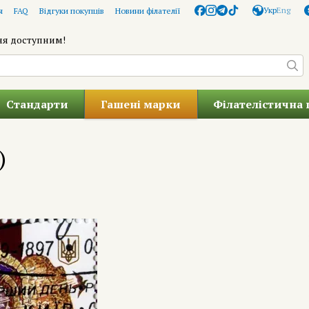
Укр
Eng
я
FAQ
Відгуки покупців
Новини філателії
ня доступним!
Стандарти
Гашені марки
Філателістична 
)