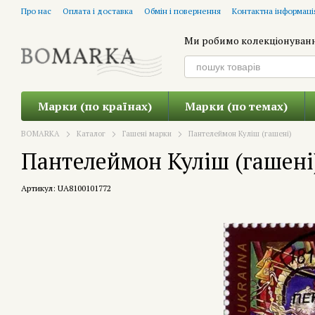
Перейти до основного контенту
Про нас
Оплата і доставка
Обмін і повернення
Контактна інформаці
Ми робимо колекціонуван
Марки (по країнах)
Марки (по темах)
BOMARKA
Каталог
Гашені марки
Пантелеймон Куліш (гашені)
Пантелеймон Куліш (гашені
Артикул: UA8100101772