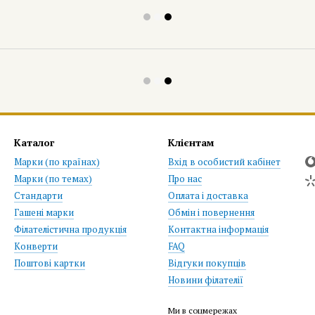
Каталог
Клієнтам
Марки (по країнах)
Вхід в особистий кабінет
Марки (по темах)
Про нас
Стандарти
Оплата і доставка
Гашені марки
Обмін і повернення
Філателістична продукція
Контактна інформація
Конверти
FAQ
Поштові картки
Відгуки покупців
Новини філателії
Ми в соцмережах