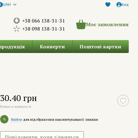
Вхід
UAH
+38 066 138-31-31
Моє замовлення
+38 098 138-31-31
продукція
Конверти
Поштові картки
30.40 грн
Немає в наявності
%
Ввійти
для відображення накопичувальної знижки
Повідомити, коли з'явиться