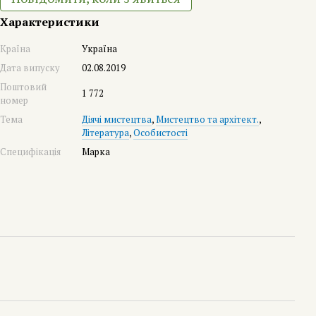
Характеристики
Країна
Україна
Дата випуску
02.08.2019
Поштовий
1 772
номер
Тема
Діячі мистецтва
,
Мистецтво та архітект.
,
Література
,
Особистості
Специфікація
Марка