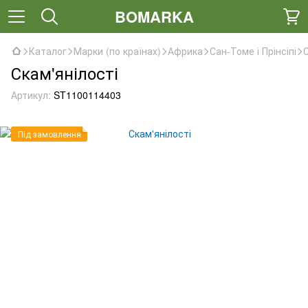
BOMARKA
Каталог
Марки (по країнах)
Африка
Сан-Томе і Прінсіпі
С
Скам'янілості
Артикул:
ST1100114403
Під замовлення