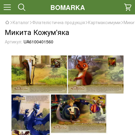
BOMARKA
Каталог
Філателістична продукція
Картмаксимуми
Мики
Микита Кожум'яка
Артикул:
UA6100401560