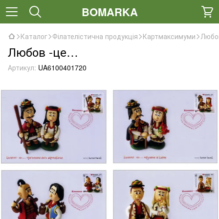
BOMARKA
Каталог
Філателістична продукція
Картмаксимуми
Любо
Любов -це…
Артикул:
UA6100401720