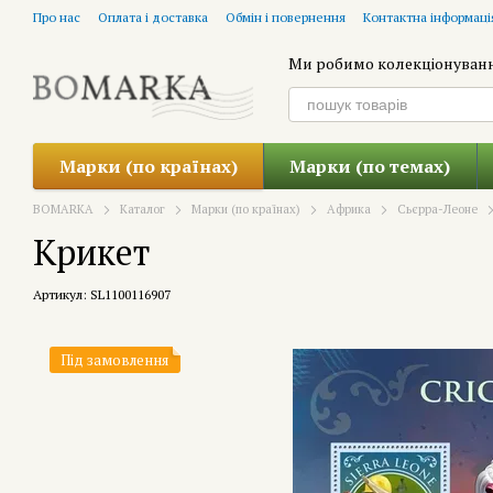
Перейти до основного контенту
Про нас
Оплата і доставка
Обмін і повернення
Контактна інформаці
Ми робимо колекціонуван
Марки (по країнах)
Марки (по темах)
BOMARKA
Каталог
Марки (по країнах)
Африка
Сьєрра-Леоне
Крикет
Артикул: SL1100116907
Під замовлення