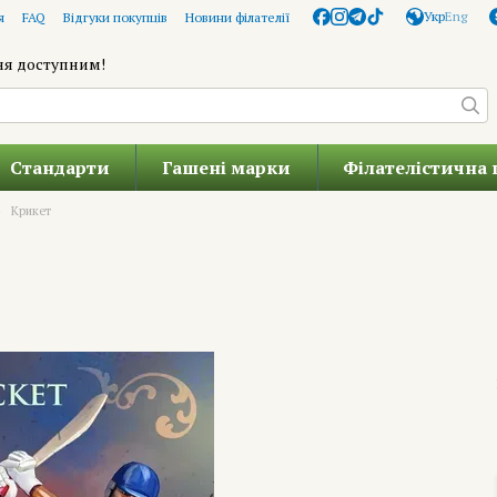
Укр
Eng
я
FAQ
Відгуки покупців
Новини філателії
ня доступним!
Стандарти
Гашені марки
Філателістична 
Крикет