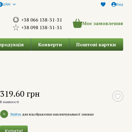
Вхід
UAH
+38 066 138-31-31
Моє замовлення
+38 098 138-31-31
продукція
Конверти
Поштові картки
319.60 грн
В наявності
%
Ввійти
для відображення накопичувальної знижки
Купити!