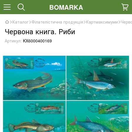
BOMARKA
Каталог
Філателістична продукція
Картмаксимуми
Черво
Червона книга. Риби
Артикул:
KX6000400169