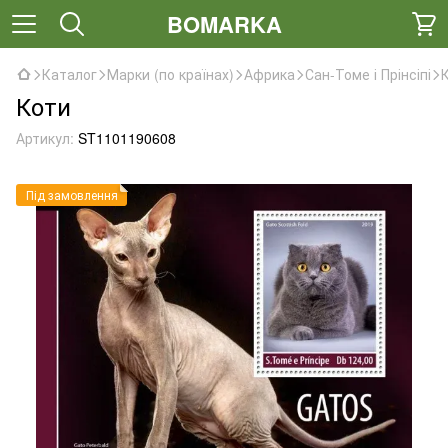
BOMARKA
Каталог
Марки (по країнах)
Африка
Сан-Томе і Прінсіпі
Коти
Артикул:
ST1101190608
Під замовлення