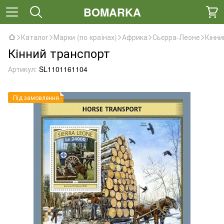
BOMARKA
Каталог
Марки (по країнах)
Африка
Сьєрра-Леоне
Кінни
Кінний транспорт
Артикул:
SL1101161104
Під замовлення