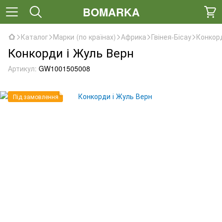
BOMARKA
Каталог
Марки (по країнах)
Африка
Гвінея-Бісау
Конкор
Конкорди і Жуль Верн
Артикул:
GW1001505008
Під замовлення