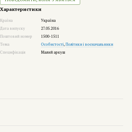
Характеристики
Країна
Україна
Дата випуску
27.05.2016
Поштовий номер
1500-1511
Тема
Особистості
,
Політики і воєначальники
Специфікація
Малий аркуш