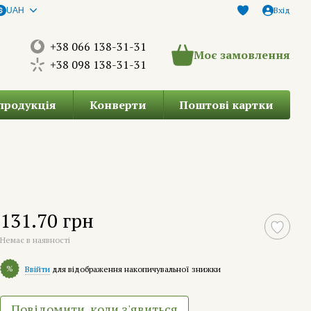
Вхід
UAH
+38 066 138-31-31
Моє замовлення
+38 098 138-31-31
продукція
Конверти
Поштові картки
131.70 грн
Немає в наявності
%
Ввійти
для відображення накопичувальної знижки
Повідомити, коли з'явиться