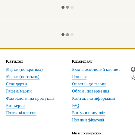
Каталог
Клієнтам
Марки (по країнах)
Вхід в особистий кабінет
Марки (по темах)
Про нас
Стандарти
Оплата і доставка
Гашені марки
Обмін і повернення
Філателістична продукція
Контактна інформація
Конверти
FAQ
Поштові картки
Відгуки покупців
Новини філателії
Ми в соцмережах