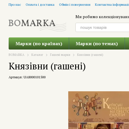
Перейти до основного контенту
Про нас
Оплата і доставка
Обмін і повернення
Контактна інформаці
Ми робимо колекціонуван
Марки (по країнах)
Марки (по темах)
BOMARKA
Каталог
Гашені марки
Князівни (гашені)
Князівни (гашені)
Артикул: UA8000101500