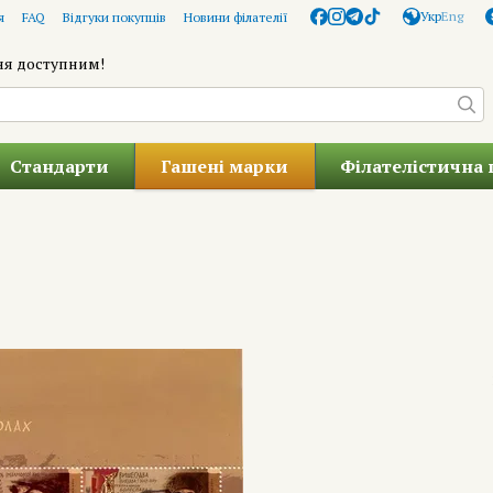
Укр
Eng
я
FAQ
Відгуки покупців
Новини філателії
ня доступним!
Стандарти
Гашені марки
Філателістична 