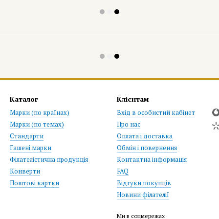
Каталог
Клієнтам
Марки (по країнах)
Вхід в особистий кабінет
Марки (по темах)
Про нас
Стандарти
Оплата і доставка
Гашені марки
Обмін і повернення
Філателістична продукція
Контактна інформація
Конверти
FAQ
Поштові картки
Відгуки покупців
Новини філателії
Ми в соцмережах