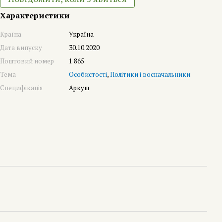
Характеристики
Країна
Україна
Дата випуску
30.10.2020
Поштовий номер
1 865
Тема
Особистості
,
Політики і воєначальники
Специфікація
Аркуш