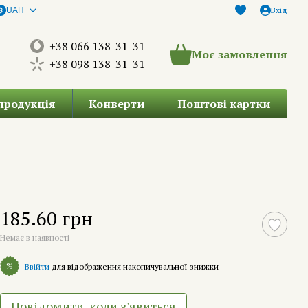
Вхід
UAH
+38 066 138-31-31
Моє замовлення
+38 098 138-31-31
продукція
Конверти
Поштові картки
185.60 грн
Немає в наявності
%
Ввійти
для відображення накопичувальної знижки
Повідомити, коли з'явиться