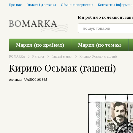
Перейти до основного контенту
Про нас
Оплата і доставка
Обмін і повернення
Контактна інформаці
Ми робимо колекціонуван
Марки (по країнах)
Марки (по темах)
BOMARKA
Каталог
Гашені марки
Кирило Осьмак (гашені)
Кирило Осьмак (гашені)
Артикул: UA8000101865