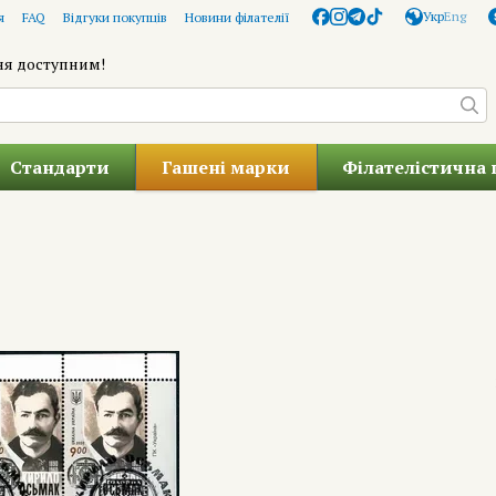
Укр
Eng
я
FAQ
Відгуки покупців
Новини філателії
ня доступним!
Стандарти
Гашені марки
Філателістична 