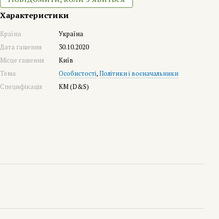
Характеристики
Країна
Україна
Дата гашення
30.10.2020
Місце гашення
Київ
Тема
Особистості
,
Політики і воєначальники
Специфікація
КМ (D&S)