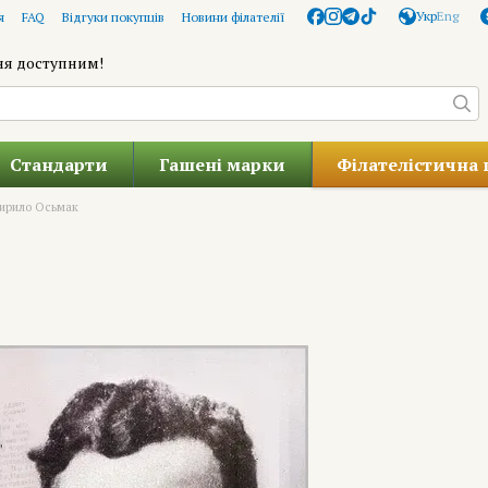
Укр
Eng
я
FAQ
Відгуки покупців
Новини філателії
ня доступним!
Стандарти
Гашені марки
Філателістична 
ирило Осьмак