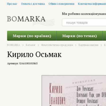
Перейти до основного контенту
Про нас
Оплата і доставка
Обмін і повернення
Контактна інформаці
Ми робимо колекціонуван
Марки (по країнах)
Марки (по темах)
BOMARKA
Каталог
Філателістична продукція
Картмаксимуми
К
Кирило Осьмак
Артикул: UA6100101865