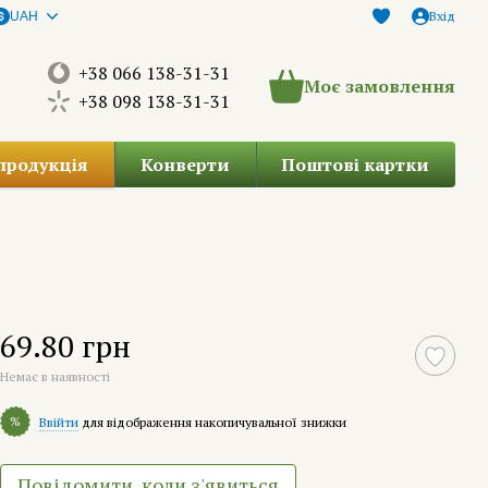
Вхід
UAH
+38 066 138-31-31
Моє замовлення
+38 098 138-31-31
продукція
Конверти
Поштові картки
69.80 грн
Немає в наявності
%
Ввійти
для відображення накопичувальної знижки
Повідомити, коли з'явиться