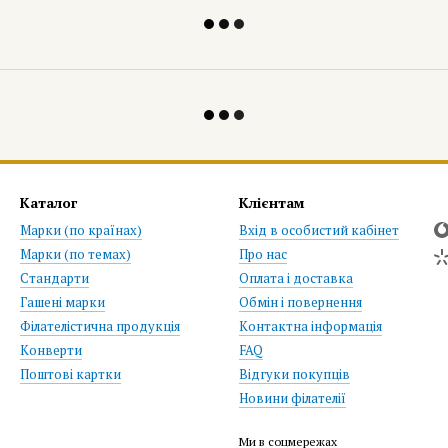
Каталог
Клієнтам
Марки (по країнах)
Вхід в особистий кабінет
Марки (по темах)
Про нас
Стандарти
Оплата і доставка
Гашені марки
Обмін і повернення
Філателістична продукція
Контактна інформація
Конверти
FAQ
Поштові картки
Відгуки покупців
Новини філателії
Ми в соцмережах