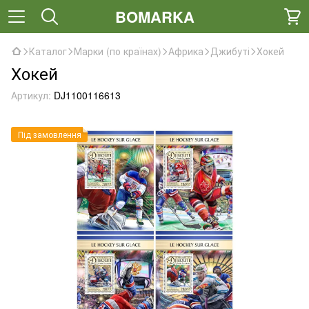
BOMARKA
Каталог
Марки (по країнах)
Африка
Джибуті
Хокей
Хокей
Артикул:
DJ1100116613
Під замовлення