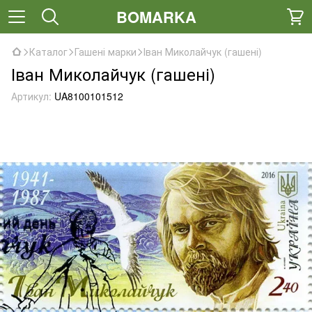
BOMARKA
Каталог
Гашені марки
Іван Миколайчук (гашені)
Іван Миколайчук (гашені)
Артикул:
UA8100101512