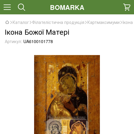
BOMARKA
Каталог
Філателістична продукція
Картмаксимуми
Ікона
Ікона Божої Матері
Артикул:
UA6100101778