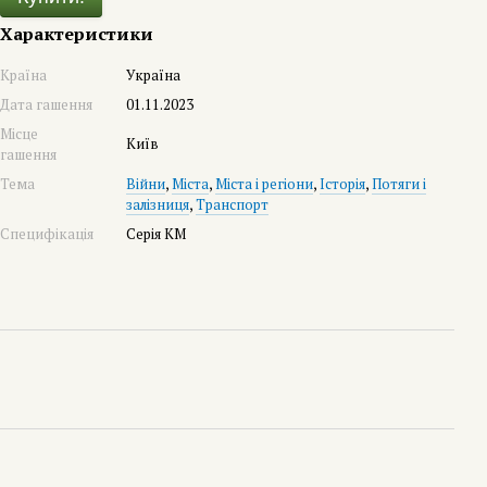
Характеристики
Країна
Україна
Дата гашення
01.11.2023
Місце
Київ
гашення
Тема
Війни
,
Міста
,
Міста і регіони
,
Історія
,
Потяги і
залізниця
,
Транспорт
Специфікація
Серія КМ