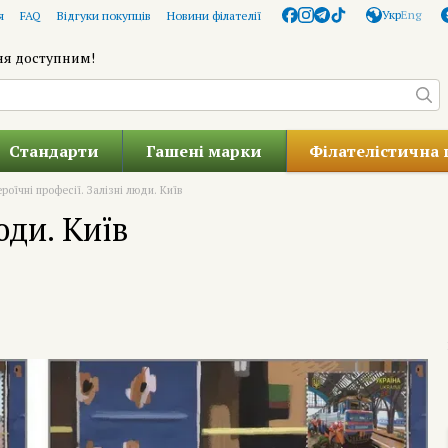
Укр
Eng
я
FAQ
Відгуки покупців
Новини філателії
ня доступним!
Стандарти
Гашені марки
Філателістична 
ероїчні професії. Залізні люди. Київ
юди. Київ