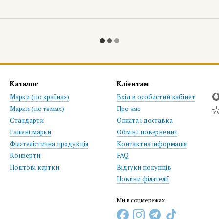
Каталог
Клієнтам
Марки (по країнах)
Вхід в особистий кабінет
Марки (по темах)
Про нас
Стандарти
Оплата і доставка
Гашені марки
Обмін і повернення
Філателістична продукція
Контактна інформація
Конверти
FAQ
Поштові картки
Відгуки покупців
Новини філателії
Ми в соцмережах