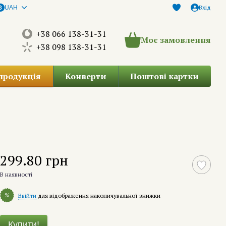
Вхід
UAH
+38 066 138-31-31
Моє замовлення
+38 098 138-31-31
продукція
Конверти
Поштові картки
299.80 грн
В наявності
%
Ввійти
для відображення накопичувальної знижки
Купити!