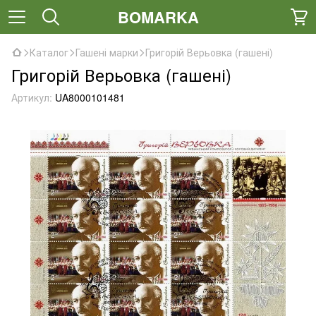
BOMARKA
Каталог
Гашені марки
Григорій Верьовка (гашені)
Григорій Верьовка (гашені)
Артикул:
UA8000101481