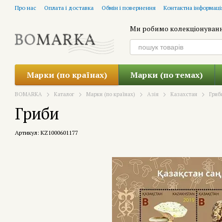
Перейти до основного контенту
Про нас
Оплата і доставка
Обмін і повернення
Контактна інформаці
Ми робимо колекціонуван
Марки (по країнах)
Марки (по темах)
BOMARKA
Каталог
Марки (по країнах)
Азія
Казахстан
Гриб
Гриби
Артикул: KZ1000601177