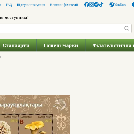
Укр
Eng
я
FAQ
Відгуки покупців
Новини філателії
ня доступним!
Стандарти
Гашені марки
Філателістична 
и