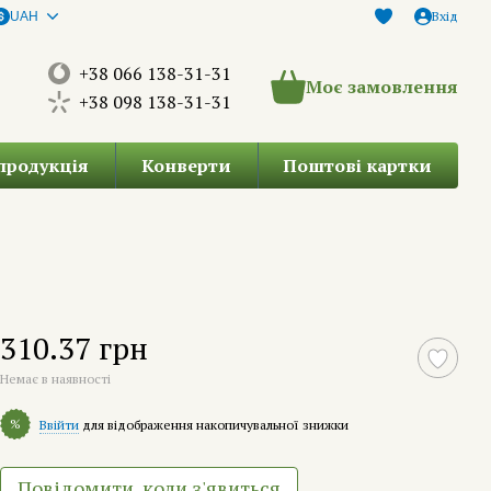
Вхід
UAH
+38 066 138-31-31
Моє замовлення
+38 098 138-31-31
продукція
Конверти
Поштові картки
310.37 грн
Немає в наявності
%
Ввійти
для відображення накопичувальної знижки
Повідомити, коли з'явиться