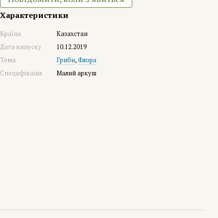
Характеристики
Країна
Казахстан
Дата випуску
10.12.2019
Тема
Гриби
,
Флора
Специфікація
Малий аркуш