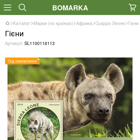
BOMARKA
Каталог
Марки (по країнах)
Африка
Сьєрра-Леоне
Гієни
Гієни
Артикул:
SL1100116113
Під замовлення