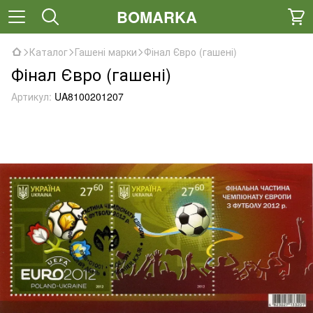
BOMARKA
Каталог
Гашені марки
Фінал Євро (гашені)
Фінал Євро (гашені)
Артикул:
UA8100201207