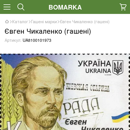
BOMARKA
Каталог
Гашені марки
Євген Чикаленко (гашені)
Євген Чикаленко (гашені)
Артикул:
UA8100101973