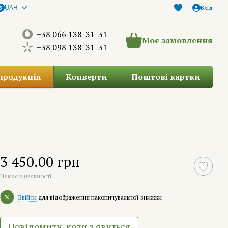
Вхід
UAH
+38 066 138-31-31
Моє замовлення
+38 098 138-31-31
продукція
Конверти
Поштові картки
3 450.00 грн
Немає в наявності
%
Ввійти
для відображення накопичувальної знижки
Повідомити, коли з'явиться