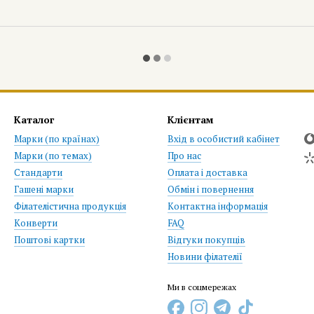
Каталог
Клієнтам
Марки (по країнах)
Вхід в особистий кабінет
Марки (по темах)
Про нас
Стандарти
Оплата і доставка
Гашені марки
Обмін і повернення
Філателістична продукція
Контактна інформація
Конверти
FAQ
Поштові картки
Відгуки покупців
Новини філателії
Ми в соцмережах