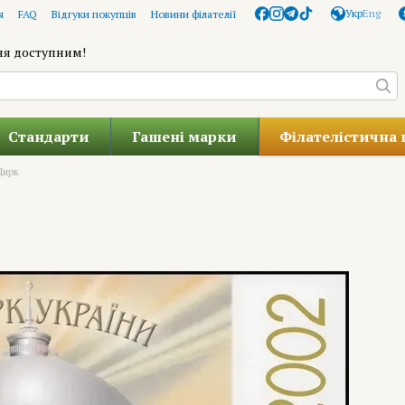
Укр
Eng
я
FAQ
Відгуки покупців
Новини філателії
ня доступним!
Стандарти
Гашені марки
Філателістична 
Цирк