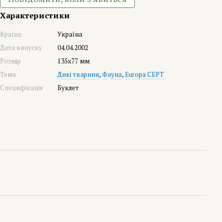
Характеристики
Країна
Україна
Дата випуску
04.04.2002
Розмір
135х77 мм
Тема
Дикі тварини
,
Фауна
,
Europa CEPT
Специфікація
Буклет