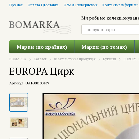
Перейти до основного контенту
Про нас
Оплата і доставка
Обмін і повернення
Контактна інформаці
Ми робимо колекціонуван
Марки (по країнах)
Марки (по темах)
BOMARKA
Каталог
Філателістична продукція
Буклети
EUROPA 
EUROPA Цирк
Артикул: UA1600100439