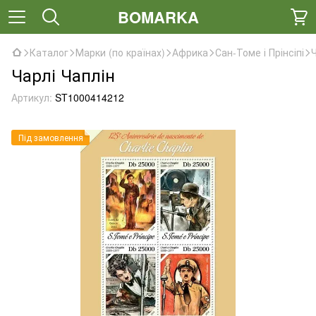
BOMARKA
Каталог
Марки (по країнах)
Африка
Сан-Томе і Прінсіпі
Ч
Чарлі Чаплін
Артикул:
ST1000414212
Під замовлення