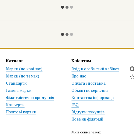
Каталог
Клієнтам
Марки (по країнах)
Вхід в особистий кабінет
Марки (по темах)
Про нас
Стандарти
Оплата і доставка
Гашені марки
Обмін і повернення
Філателістична продукція
Контактна інформація
Конверти
FAQ
Поштові картки
Відгуки покупців
Новини філателії
Ми в соцмережах