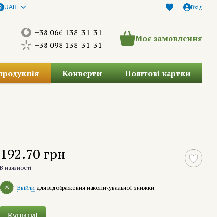
Вхід
UAH
+38 066 138-31-31
Моє замовлення
+38 098 138-31-31
продукція
Конверти
Поштові картки
192.70 грн
В наявності
%
Ввійти
для відображення накопичувальної знижки
Купити!