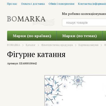
Перейти до основного контенту
Про нас
Оплата і доставка
Обмін і повернення
Контактна інформаці
Ми робимо колекціонуван
Марки (по країнах)
Марки (по темах)
BOMARKA
Каталог
Філателістична продукція
Картмаксимуми
Ф
Фігурне катання
Артикул: EE6000100442