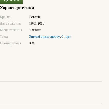
Характеристики
Країна
Естонія
Дата гашення
19.01.2010
Місце гашення
Таллінн
Тема
Зимові види спорту
,
Спорт
Специфікація
КМ