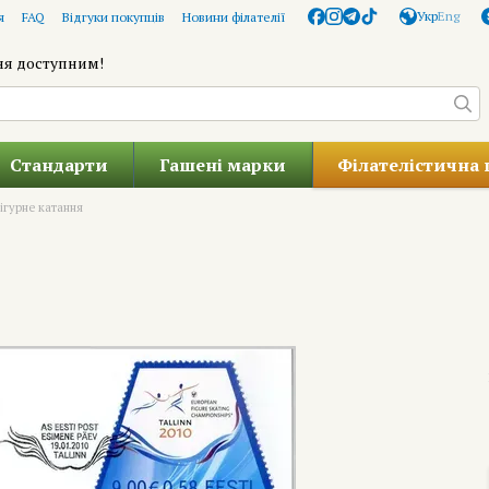
Укр
Eng
я
FAQ
Відгуки покупців
Новини філателії
ня доступним!
Стандарти
Гашені марки
Філателістична 
ігурне катання