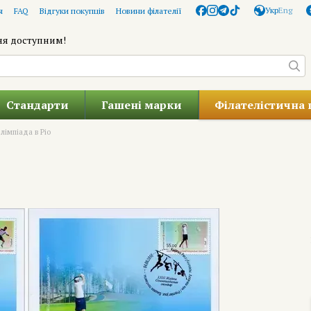
Укр
Eng
я
FAQ
Відгуки покупців
Новини філателії
ня доступним!
Стандарти
Гашені марки
Філателістична 
лімпіада в Ріо