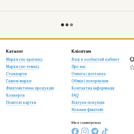
Каталог
Клієнтам
Марки (по країнах)
Вхід в особистий кабінет
Марки (по темах)
Про нас
Стандарти
Оплата і доставка
Гашені марки
Обмін і повернення
Філателістична продукція
Контактна інформація
Конверти
FAQ
Поштові картки
Відгуки покупців
Новини філателії
Ми в соцмережах