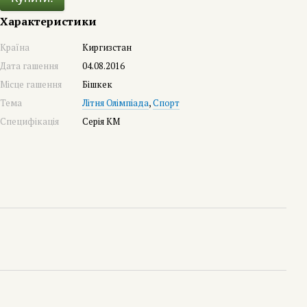
Характеристики
Країна
Киргизстан
Дата гашення
04.08.2016
Місце гашення
Бішкек
Тема
Літня Олімпіада
,
Спорт
Специфікація
Серія КМ