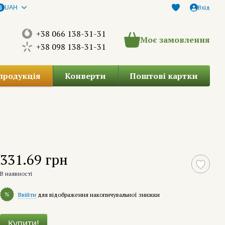
Вхід
UAH
+38 066 138-31-31
Моє замовлення
+38 098 138-31-31
продукція
Конверти
Поштові картки
331.69 грн
В наявності
%
Ввійти
для відображення накопичувальної знижки
Купити!