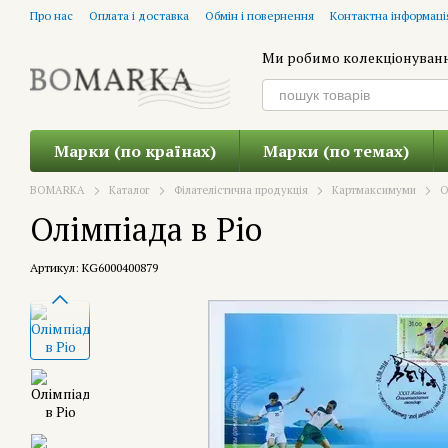
Перейти до основного контенту
Про нас
Оплата і доставка
Обмін і повернення
Контактна інформаці
Ми робимо колекціонуван
Марки (по країнах)
Марки (по темах)
BOMARKA
Каталог
Філателістична продукція
Картмаксимуми
О
Олімпіада в Ріо
Артикул: KG6000400879