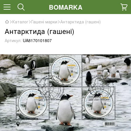
BOMARKA
Каталог
Гашені марки
Антарктида (гашені)
Антарктида (гашені)
Артикул:
UA8170101807