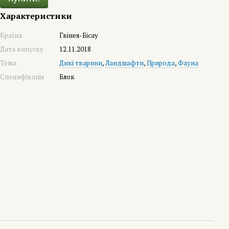
Характеристики
Країна
Гвінея-Бісау
Дата випуску
12.11.2018
Тема
Дикі тварини
,
Ландшафти
,
Природа
,
Фауна
Специфікація
Блок