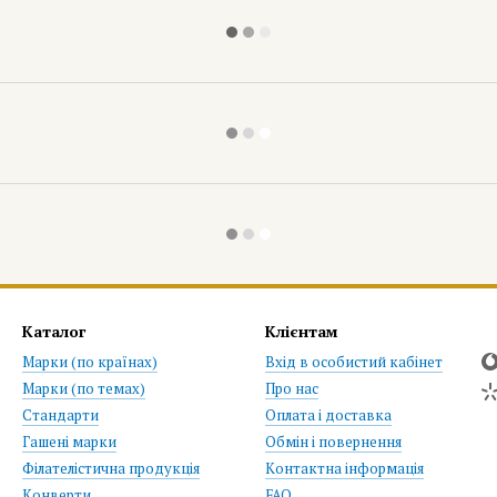
Каталог
Клієнтам
Марки (по країнах)
Вхід в особистий кабінет
Марки (по темах)
Про нас
Стандарти
Оплата і доставка
Гашені марки
Обмін і повернення
Філателістична продукція
Контактна інформація
Конверти
FAQ