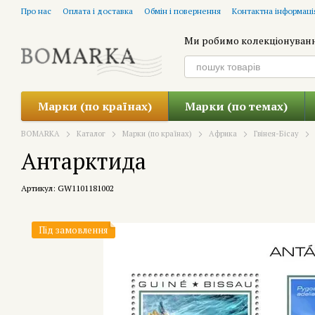
Перейти до основного контенту
Про нас
Оплата і доставка
Обмін і повернення
Контактна інформаці
Ми робимо колекціонуван
Марки (по країнах)
Марки (по темах)
BOMARKA
Каталог
Марки (по країнах)
Африка
Гвінея-Бісау
Антарктида
Артикул: GW1101181002
Під замовлення