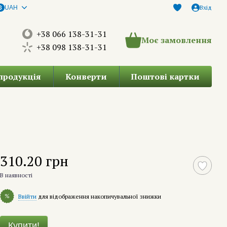
Вхід
UAH
+38 066 138-31-31
Моє замовлення
+38 098 138-31-31
продукція
Конверти
Поштові картки
310.20 грн
В наявності
%
Ввійти
для відображення накопичувальної знижки
Купити!