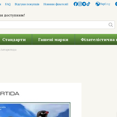
Укр
Eng
я
FAQ
Відгуки покупців
Новини філателії
ня доступним!
Стандарти
Гашені марки
Філателістична 
Антарктида