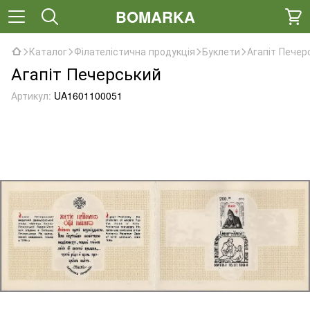
BOMARKA
Каталог
Філателістична продукція
Буклети
Агапіт ​​Пече
Агапіт ​​Печерський
Артикул:
UA1601100051