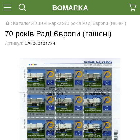
BOMARKA
Каталог
Гашені марки
70 років Раді Європи (гашені)
70 років Раді Європи (гашені)
Артикул:
UA8000101724