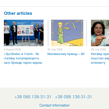
Other articles
6 August 2026
30 July 2026
28 July 2026
«Зроблено в Італії». Як
Маленькому принцу – 80
Китайці пр
італійці популяризують
поштові ма
свої бренди через марки.
інтелекту
+38 066 138-31-31
+38 098 138-31-31
Contact information