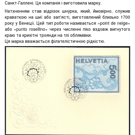
Санкт-Галлені. Ця компанія і виготовила марку.
Натхненням став відрізок шнурка, який, ймовірно, служив
краваткою на шиї або зап'ясті, виготовлений близько 1700
року у Венеції. Цей тип роботи називається «point de neige»
або «punto rosellino» через численні піко вздовж вигнутого
краю та крихітні троянди на тлі облямівки.
Ця марка вважається філателістичною рідкістю.