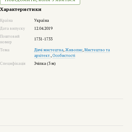
Характеристики
Країна
Україна
Дата випуску
12.04.2019
Поштовий
1731-1733
номер
Тема
Діячі мистецтва
,
Живопис
,
Мистецтво та
архітект.
,
Особистості
Специфікація
Зчіпка (3 м)