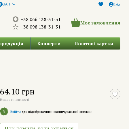
Вхід
UAH
+38 066 138-31-31
Моє замовлення
+38 098 138-31-31
продукція
Конверти
Поштові картки
64.10 грн
Немає в наявності
%
Ввійти
для відображення накопичувальної знижки
Повідомити, коли з'явиться