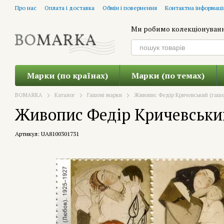
Перейти до основного контенту
Про нас
Оплата і доставка
Обмін і повернення
Контактна інформаці
Ми робимо колекціонуван
Марки (по країнах)
Марки (по темах)
BOMARKA
Каталог
Гашені марки
Живопис Федір Кричевський (гаше
Живопис Федір Кричевський
Артикул: UA8100301731