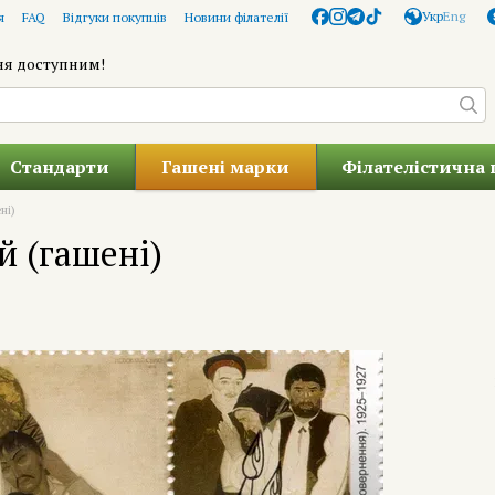
Укр
Eng
я
FAQ
Відгуки покупців
Новини філателії
ня доступним!
Стандарти
Гашені марки
Філателістична 
ні)
 (гашені)