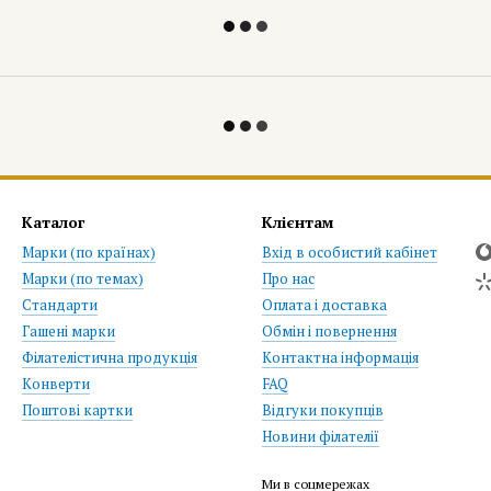
Каталог
Клієнтам
Марки (по країнах)
Вхід в особистий кабінет
Марки (по темах)
Про нас
Стандарти
Оплата і доставка
Гашені марки
Обмін і повернення
Філателістична продукція
Контактна інформація
Конверти
FAQ
Поштові картки
Відгуки покупців
Новини філателії
Ми в соцмережах